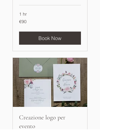
1 hr
90
€90
euros
Book Now
Creazione logo per
evento