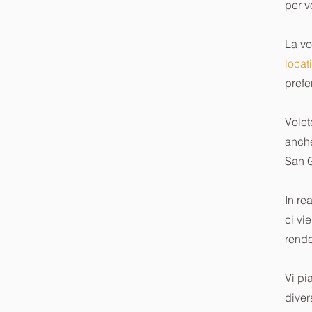
per v
La vo
locat
prefer
Volet
anc
San G
In re
ci vi
rende
Vi p
diver