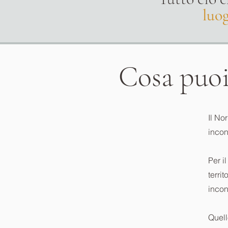
luog
Cosa puoi 
Il Nor
incon
Per i
terri
incon
Quell