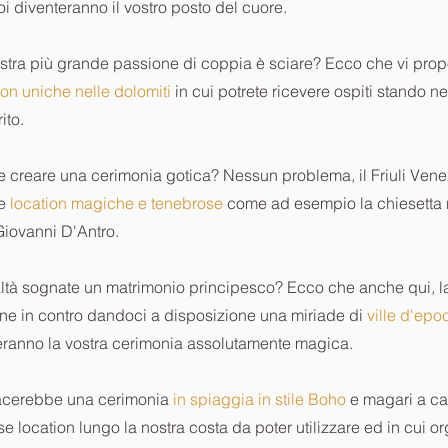
oi diventeranno il vostro posto del cuore.
stra più grande passione di coppia è sciare? Ecco che vi pro
ion uniche nelle dolomiti
in cui potrete ricevere ospiti stando ne
ito.
e creare una cerimonia gotica? Nessun problema, il Friuli Venez
he
location magiche e tenebrose
come ad esempio la chiesetta n
iovanni D'Antro.
altà sognate un matrimonio principesco? Ecco che anche qui, l
ene in contro dandoci a disposizione una miriade di
ville d'epoc
ranno la vostra cerimonia assolutamente magica.
iacerebbe una cerimonia
in spiaggia in stile Boho
e magari a ca
se location lungo la nostra costa da poter utilizzare ed in cui o