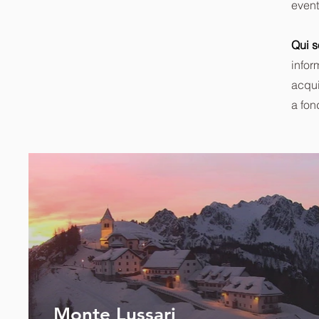
event
Qui s
infor
acqui
a fon
Monte Lussari