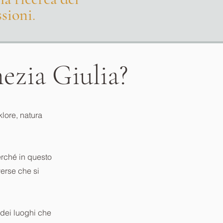
ssioni
.
nezia Giulia?
lklore, natura
rché in questo
verse che si
dei luoghi che