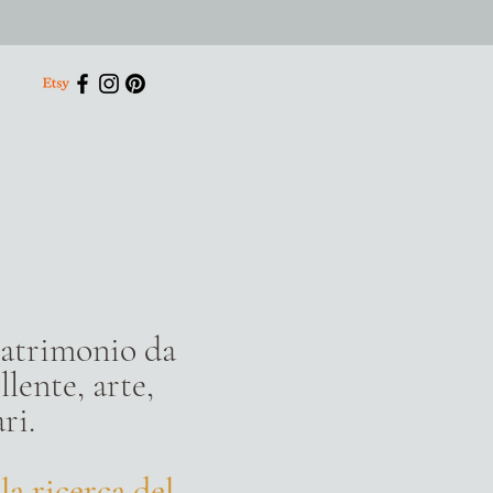
 matrimonio da
lente, arte,
ri.
è
la ricerca del