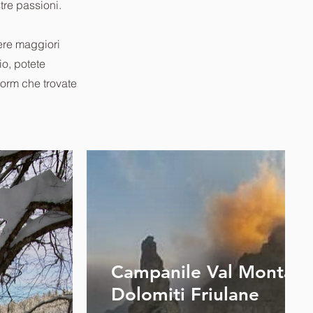
tre passioni.
ere maggiori
io, potete
form che trovate
Campanile Val Montanai
Dolomiti Friulane