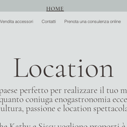
HOME
Vendita accessori
Contatti
Prenota una consulenza online
Location
il paese perfetto per realizzare il tuo
 quanto coniuga enogastronomia eccel
cultura, passione e location spettacola
he Kathy e Sissy vogliono proporti 