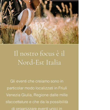
Il nostro focus è il
Nord-Est Italia
Gli eventi che creiamo sono in
particolar modo localizzati in Friuli
Venezia Giulia, Regione dalle mille
sfaccettature e che da la possibilità
di organizzare eventi unici in